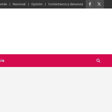
oméx
Nacional
Opinión
Contáctanos y denuncia
cia