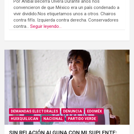
Por Aníbal Becerra Olvera Durante años nos
convencieron de que México era un país condenado a
vivir dividido.Nos etiquetamos unos a otros. Chairos
contra fifís. Izquierda contra derecha. Conservadores
contra...
Seguir leyendo...
DEMANDAS ELECTORALES
DENUNCIA
EDOMÉX
HUIXQUILUCAN
NACIONAL
PARTIDO VERDE
SIN RELACIÓN ALGUNA CON MI SUPLENTE: