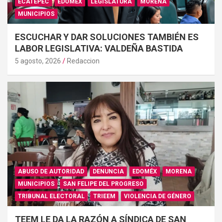
ECATEPEC
EDOMÉX
LEGISLATURA
MORENA
MUNICIPIOS
ESCUCHAR Y DAR SOLUCIONES TAMBIÉN ES
LABOR LEGISLATIVA: VALDEÑA BASTIDA
5 agosto, 2026
Redaccion
ABUSO DE AUTORIDAD
DENUNCIA
EDOMÉX
MORENA
MUNICIPIOS
SAN FELIPE DEL PROGRESO
TRIBUNAL ELECTORAL
TRIEEM
VIOLENCIA DE GÉNERO
TEEM LE DA LA RAZÓN A SÍNDICA DE SAN