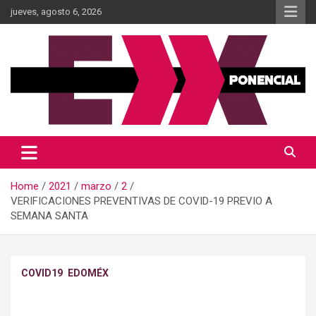
Skip
jueves, agosto 6, 2026
to
content
Información al momento
Diario Xponencial Mx
Home
2021
marzo
2
VERIFICACIONES PREVENTIVAS DE COVID-19 PREVIO A
SEMANA SANTA
COVID19
EDOMÉX