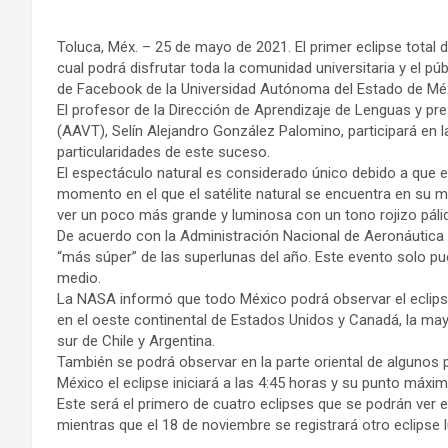
Toluca, Méx. – 25 de mayo de 2021. El primer eclipse total 
cual podrá disfrutar toda la comunidad universitaria y el públ
de Facebook de la Universidad Autónoma del Estado de Mé
El profesor de la Dirección de Aprendizaje de Lenguas y pr
(AAVT), Selín Alejandro González Palomino, participará en l
particularidades de este suceso.
El espectáculo natural es considerado único debido a que el 
momento en el que el satélite natural se encuentra en su 
ver un poco más grande y luminosa con un tono rojizo páli
De acuerdo con la Administración Nacional de Aeronáutica 
“más súper” de las superlunas del año. Este evento solo pu
medio.
La NASA informó que todo México podrá observar el eclip
en el oeste continental de Estados Unidos y Canadá, la may
sur de Chile y Argentina.
También se podrá observar en la parte oriental de algunos 
México el eclipse iniciará a las 4:45 horas y su punto máxi
Este será el primero de cuatro eclipses que se podrán ver en
mientras que el 18 de noviembre se registrará otro eclipse lu