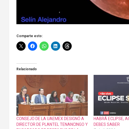
Comparte esto:
Relacionado
CONSEJO DE LA UAEMEX DESIGNÓ A
HABRÁ ECLIPSE, A
DIRECTOR DE PLANTEL TENANCINGO Y
DEBES SABER