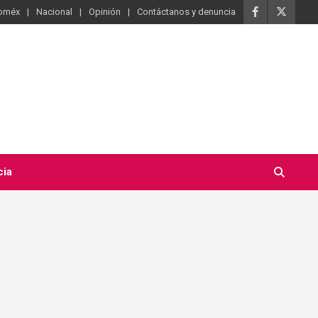
oméx
Nacional
Opinión
Contáctanos y denuncia
cia