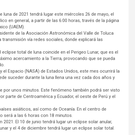
de luna de 2021 tendrá lugar este miércoles 26 de mayo, el
ico en general, a partir de las 6:00 horas, través de la página
xico (UAEM).
esidente de la Asociación Astronómica del Valle de Toluca
a transmisión vía redes sociales, donde explicará las
eclipse total de luna coincide en el Perigeo Lunar, que es el
máximo acercamiento a la Tierra, provocando que se pueda
do.
y el Espacio (NASA) de Estados Unidos, este mes ocurrirá la
ede suceder durante la luna llena una vez cada dos años y
se por unos minutos. Este fenómeno también podrá ser visto
or parte de Centroamérica y Ecuador, el oeste de Perú y el
países asiáticos, así como de Oceanía. En el centro de
mo será a las 6 horas con 18 minutos.
 2021. El 10 de junio tendrá lugar un eclipse solar anular,
nar y el 4 de diciembre tendrá lugar un eclipse solar total.