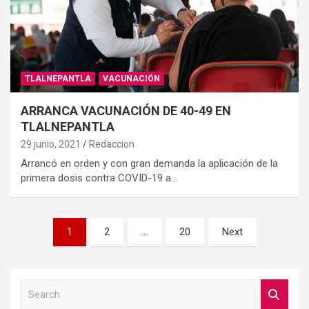
TLALNEPANTLA
VACUNACIÓN
ARRANCA VACUNACIÓN DE 40-49 EN
TLALNEPANTLA
29 junio, 2021
Redaccion
Arrancó en orden y con gran demanda la aplicación de la
primera dosis contra COVID-19 a…
Paginación
1
2
…
20
Next
de
entradas
S
e