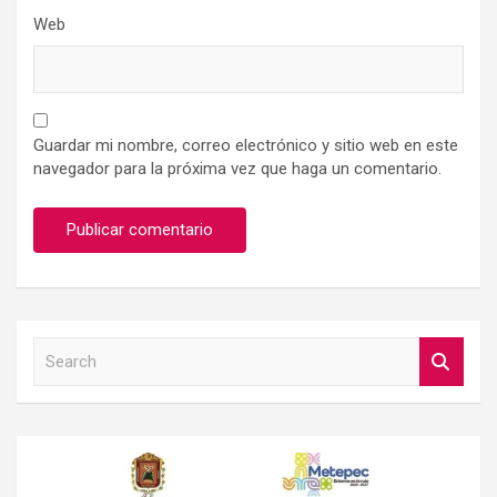
Web
Guardar mi nombre, correo electrónico y sitio web en este
navegador para la próxima vez que haga un comentario.
S
e
a
r
c
h