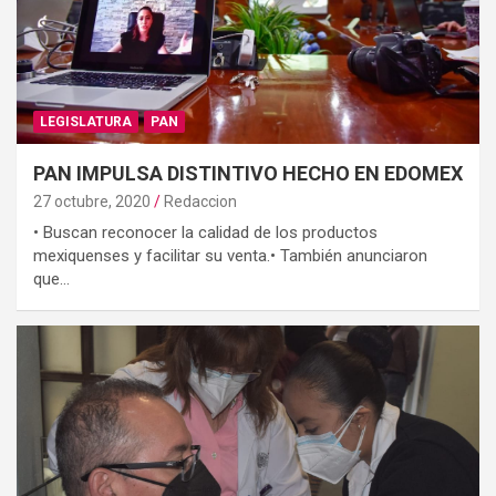
LEGISLATURA
PAN
PAN IMPULSA DISTINTIVO HECHO EN EDOMEX
27 octubre, 2020
Redaccion
• Buscan reconocer la calidad de los productos
mexiquenses y facilitar su venta.• También anunciaron
que…