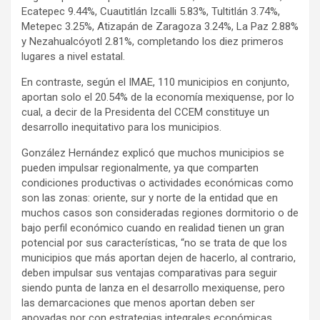
Ecatepec 9.44%, Cuautitlán Izcalli 5.83%, Tultitlán 3.74%,
Metepec 3.25%, Atizapán de Zaragoza 3.24%, La Paz 2.88%
y Nezahualcóyotl 2.81%, completando los diez primeros
lugares a nivel estatal.
En contraste, según el IMAE, 110 municipios en conjunto,
aportan solo el 20.54% de la economía mexiquense, por lo
cual, a decir de la Presidenta del CCEM constituye un
desarrollo inequitativo para los municipios.
González Hernández explicó que muchos municipios se
pueden impulsar regionalmente, ya que comparten
condiciones productivas o actividades económicas como
son las zonas: oriente, sur y norte de la entidad que en
muchos casos son consideradas regiones dormitorio o de
bajo perfil económico cuando en realidad tienen un gran
potencial por sus características, “no se trata de que los
municipios que más aportan dejen de hacerlo, al contrario,
deben impulsar sus ventajas comparativas para seguir
siendo punta de lanza en el desarrollo mexiquense, pero
las demarcaciones que menos aportan deben ser
apoyadas por con estrategias integrales económicas,