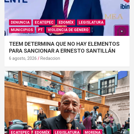
DENUNCIA
ECATEPEC
EDOMÉX
LEGISLATURA
MUNICIPIOS
PT
VIOLENCIA DE GÉNERO
TEEM DETERMINA QUE NO HAY ELEMENTOS
PARA SANCIONAR A ERNESTO SANTILLÁN
6 agosto, 2026
Redaccion
ECATEPEC
EDOMÉX
LEGISLATURA
MORENA