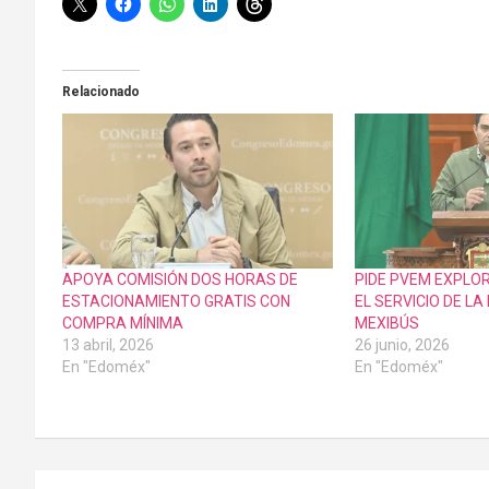
Relacionado
APOYA COMISIÓN DOS HORAS DE
PIDE PVEM EXPLO
ESTACIONAMIENTO GRATIS CON
EL SERVICIO DE LA 
COMPRA MÍNIMA
MEXIBÚS
13 abril, 2026
26 junio, 2026
En "Edoméx"
En "Edoméx"