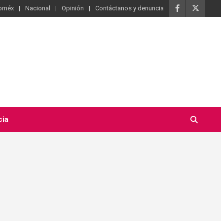
oméx
Nacional
Opinión
Contáctanos y denuncia
cia