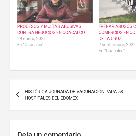
PROCESOS Y MULTAS ABUSIVAS
FRENAR ABUSOS 
CONTRA NEGOCIOS EN COACALCO
COMERCIOS EN CO
29 enero, 2021
DE LA CRUZ
En "Coacalco"
7 septiembre, 2022
En "Coacalco"
Navegación
HISTÓRICA JORNADA DE VACUNACIÓN PARA 58
de
HOSPITALES DEL EDOMEX
entradas
Deja un comentario