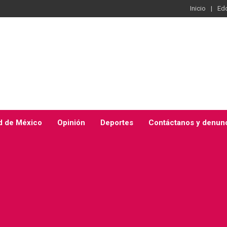
Inicio
Ed
d de México
Opinión
Deportes
Contáctanos y denun