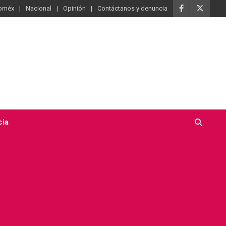
oméx
Nacional
Opinión
Contáctanos y denuncia
cia