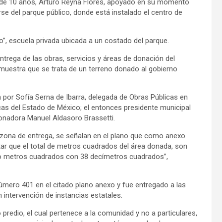
de 10 años, Arturo Reyna Flores, apoyado en su momento
se del parque público, donde está instalado el centro de
to”, escuela privada ubicada a un costado del parque.
entrega de las obras, servicios y áreas de donación del
muestra que se trata de un terreno donado al gobierno
a por Sofía Serna de Ibarra, delegada de Obras Públicas en
as del Estado de México; el entonces presidente municipal
onadora Manuel Aldasoro Brassetti.
a zona de entrega, se señalan en el plano que como anexo
r que el total de metros cuadrados del área donada, son
nco metros cuadrados con 38 decímetros cuadrados”,
número 401 en el citado plano anexo y fue entregado a las
intervención de instancias estatales.
o predio, el cual pertenece a la comunidad y no a particulares,