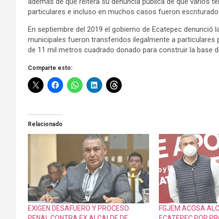
además de que reitera su denuncia pública de que varios t
particulares e incluso en muchos casos fueron escriturados
En septiembre del 2019 el gobierno de Ecatepec denunció la
municipales fueron transferidos ilegalmente a particulares 
de 11 mil metros cuadrado donado para construir la base de
Comparte esto:
Relacionado
EXIGEN DESAFUERO Y PROCESO
FGJEM ACOSA ALC
PENAL CONTRA EX ALCALDE DE
ECATEPEC POR P