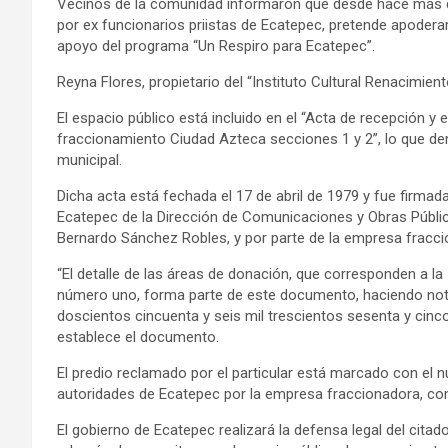
Vecinos de la comunidad informaron que desde hace más 
por ex funcionarios priistas de Ecatepec, pretende apoderar
apoyo del programa “Un Respiro para Ecatepec”.
Reyna Flores, propietario del “Instituto Cultural Renacimien
El espacio público está incluido en el “Acta de recepción y 
fraccionamiento Ciudad Azteca secciones 1 y 2”, lo que de
municipal.
Dicha acta está fechada el 17 de abril de 1979 y fue firmad
Ecatepec de la Dirección de Comunicaciones y Obras Públic
Bernardo Sánchez Robles, y por parte de la empresa fracci
“El detalle de las áreas de donación, que corresponden a l
número uno, forma parte de este documento, haciendo nota
doscientos cincuenta y seis mil trescientos sesenta y ci
establece el documento.
El predio reclamado por el particular está marcado con el 
autoridades de Ecatepec por la empresa fraccionadora, con 
El gobierno de Ecatepec realizará la defensa legal del citad