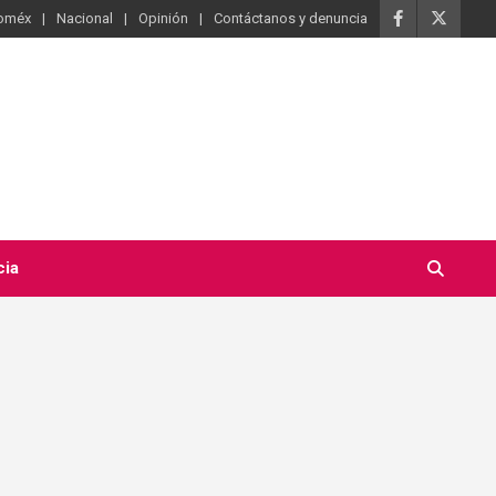
oméx
Nacional
Opinión
Contáctanos y denuncia
cia