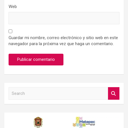
Web
Guardar mi nombre, correo electrónico y sitio web en este
navegador para la próxima vez que haga un comentario.
S
e
a
r
c
h