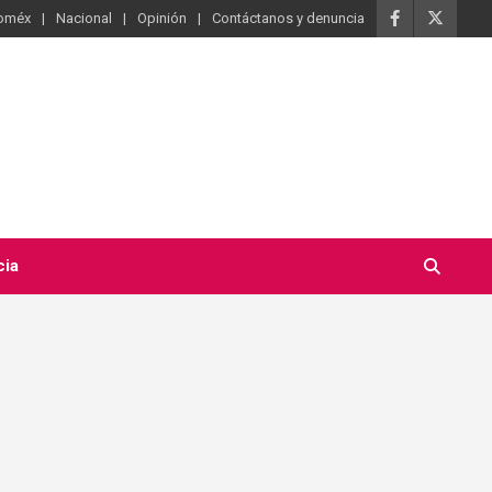
oméx
Nacional
Opinión
Contáctanos y denuncia
cia