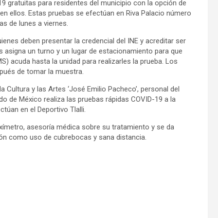
9 gratuitas para residentes del municipio con la opción de
r en ellos. Estas pruebas se efectúan en Riva Palacio número
as de lunes a viernes.
enes deben presentar la credencial del INE y acreditar ser
 les asigna un turno y un lugar de estacionamiento para que
MS) acuda hasta la unidad para realizarles la prueba. Los
spués de tomar la muestra.
a Cultura y las Artes ‘José Emilio Pacheco’, personal del
tado de México realiza las pruebas rápidas COVID-19 a la
túan en el Deportivo Tlalli.
 oxímetro, asesoría médica sobre su tratamiento y se da
ión como uso de cubrebocas y sana distancia.