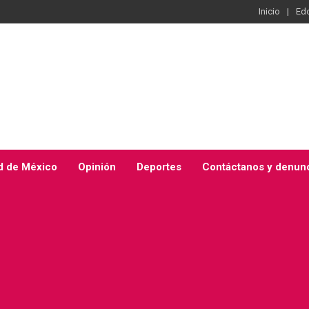
Inicio
Ed
d de México
Opinión
Deportes
Contáctanos y denun