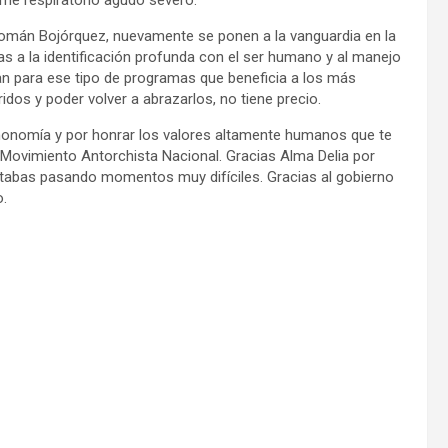
ome respiratorio agudo severo.
Román Bojórquez, nuevamente se ponen a la vanguardia en la
as a la identificación profunda con el ser humano y al manejo
an para ese tipo de programas que beneficia a los más
idos y poder volver a abrazarlos, no tiene precio.
ohonomía y por honrar los valores altamente humanos que te
l Movimiento Antorchista Nacional. Gracias Alma Delia por
tabas pasando momentos muy difíciles. Gracias al gobierno
o.