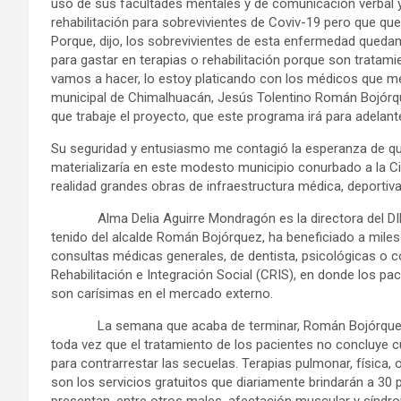
uso de sus facultades mentales y de comunicación verbal y,
rehabilitación para sobrevivientes de Coviv-19 pero que qu
Porque, dijo, los sobrevivientes de esta enfermedad que
para gastar en terapias o rehabilitación porque son tratamie
vamos a hacer, lo estoy platicando con los médicos que me a
municipal de Chimalhuacán, Jesús Tolentino Román Bojórqu
que trabaje el proyecto, que este programa irá para adelant
Su seguridad y entusiasmo me contagió la esperanza de q
materializaría en este modesto municipio conurbado a la C
realidad grandes obras de infraestructura médica, deportiva y
Alma Delia Aguirre Mondragón es la directora del DIF d
tenido del alcalde Román Bojórquez, ha beneficiado a miles
consultas médicas generales, de dentista, psicológicas o co
Rehabilitación e Integración Social (CRIS), en donde los p
son carísimas en el mercado externo.
La semana que acaba de terminar, Román Bojórquez lan
toda vez que el tratamiento de los pacientes no concluye 
para contrarrestar las secuelas. Terapias pulmonar, física, 
son los servicios gratuitos que diariamente brindarán a 30 