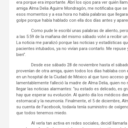
era porque era importante. Abrí los ojos para ver quién llam
amiga Alma Delia Aguirre Mondragón, me notificaba que se 
esos momentos y a esa hora no había palabras que llegaran 
golpe porque había hablado con ella dos días antes y apar
Como pude le escribí unas palabras de aliento, pero d
a las 5:59 de la mañana del mismo sábado volví a recibir un
La noticia me paralizó porque las noticias y estadísticas 
pacientes intubados, ya no vivían para contarlo. Me repuse 
bien”.
Desde ese sábado 28 de noviembre hasta el sábado 5 de
provenían de otra amiga, quien todos los días hablaba con 
en un hospital de la Ciudad de México al que tuvo acceso g
lamentablemente falleció la madre de Alma Delia, quien no r
llegar las noticias alarmantes: “su estado es delicado, es g
hay que esperar su evolución. Al quinto día los médicos die
estomacal y la neumonía. Finalmente, el 5 de diciembre, Al
su cuenta de Facebook, todavía tenía suministro de oxígeno
que todos tenemos miedo.
Al verla tan activa en redes sociales, decidí llamarla po