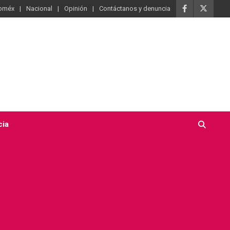
oméx
Nacional
Opinión
Contáctanos y denuncia
cia