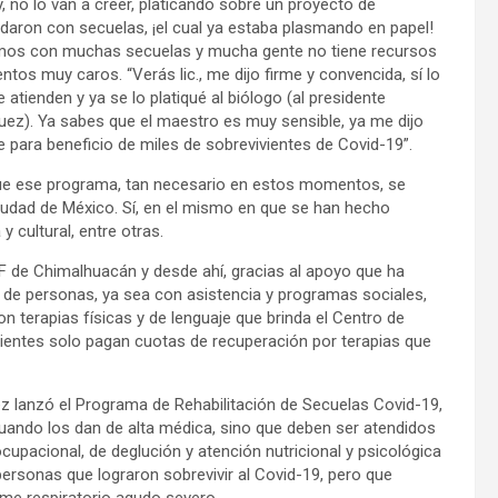
 no lo van a creer, platicando sobre un proyecto de
edaron con secuelas, ¡el cual ya estaba plasmando en papel!
damos con muchas secuelas y mucha gente no tiene recursos
ntos muy caros. “Verás lic., me dijo firme y convencida, sí lo
tienden y ya se lo platiqué al biólogo (al presidente
ez). Ya sabes que el maestro es muy sensible, ya me dijo
e para beneficio de miles de sobrevivientes de Covid-19”.
ue ese programa, tan necesario en estos momentos, se
iudad de México. Sí, en el mismo en que se han hecho
 cultural, entre otras.
e Chimalhuacán y desde ahí, gracias al apoyo que ha
 de personas, ya sea con asistencia y programas sociales,
n terapias físicas y de lenguaje que brinda el Centro de
acientes solo pagan cuotas de recuperación por terapias que
zó el Programa de Rehabilitación de Secuelas Covid-19,
cuando los dan de alta médica, sino que deben ser atendidos
ocupacional, de deglución y atención nutricional y psicológica
personas que lograron sobrevivir al Covid-19, pero que