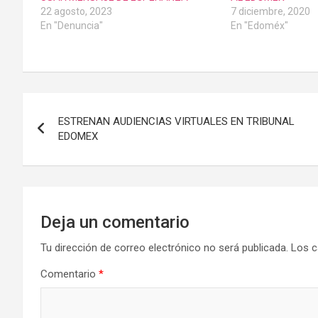
22 agosto, 2023
7 diciembre, 2020
En "Denuncia"
En "Edoméx"
Navegación
ESTRENAN AUDIENCIAS VIRTUALES EN TRIBUNAL
de
EDOMEX
entradas
Deja un comentario
Tu dirección de correo electrónico no será publicada.
Los c
Comentario
*