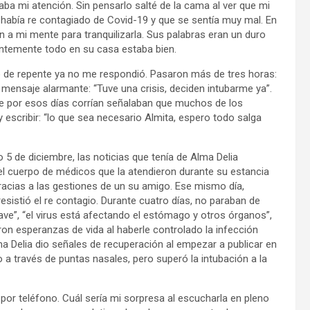
aba mi atención. Sin pensarlo salté de la cama al ver que mi
había re contagiado de Covid-19 y que se sentía muy mal. En
a mi mente para tranquilizarla. Sus palabras eran un duro
entemente todo en su casa estaba bien.
e repente ya no me respondió. Pasaron más de tres horas:
 mensaje alarmante: “Tuve una crisis, deciden intubarme ya”.
que por esos días corrían señalaban que muchos de los
y escribir: “lo que sea necesario Almita, espero todo salga
 diciembre, las noticias que tenía de Alma Delia
el cuerpo de médicos que la atendieron durante su estancia
racias a las gestiones de un su amigo. Ese mismo día,
esistió el re contagio. Durante cuatro días, no paraban de
rave”, “el virus está afectando el estómago y otros órganos”,
ron esperanzas de vida al haberle controlado la infección
ma Delia dio señales de recuperación al empezar a publicar en
 a través de puntas nasales, pero superó la intubación a la
r teléfono. Cuál sería mi sorpresa al escucharla en pleno