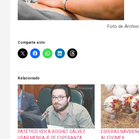
Foto de Archivo 
Comparte esto:
Relacionado
PATÉTICO VER A XOCHILT GÁLVEZ
ESFERAS NAVIDEÑ
USAR MENSAJE DE ESPERANZA
AL EDOMEX