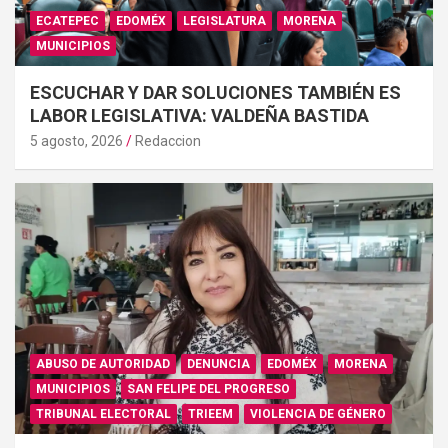
ECATEPEC
EDOMÉX
LEGISLATURA
MORENA
MUNICIPIOS
ESCUCHAR Y DAR SOLUCIONES TAMBIÉN ES
LABOR LEGISLATIVA: VALDEÑA BASTIDA
5 agosto, 2026
Redaccion
ABUSO DE AUTORIDAD
DENUNCIA
EDOMÉX
MORENA
MUNICIPIOS
SAN FELIPE DEL PROGRESO
TRIBUNAL ELECTORAL
TRIEEM
VIOLENCIA DE GÉNERO