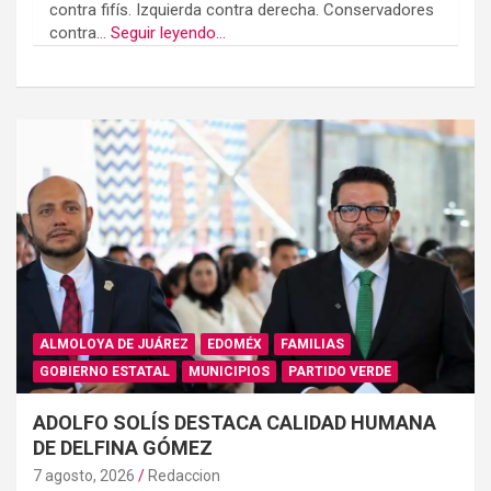
contra fifís. Izquierda contra derecha. Conservadores
contra...
Seguir leyendo...
ALMOLOYA DE JUÁREZ
EDOMÉX
FAMILIAS
GOBIERNO ESTATAL
MUNICIPIOS
PARTIDO VERDE
ADOLFO SOLÍS DESTACA CALIDAD HUMANA
DE DELFINA GÓMEZ
7 agosto, 2026
Redaccion