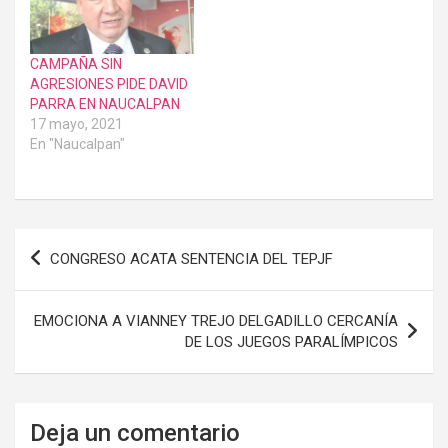
sepa. Hoy son tiempos de
reflexionar y devolver a
los mexiquenses la paz y
CAMPAÑA SIN
tranquilidad social…
AGRESIONES PIDE DAVID
PARRA EN NAUCALPAN
17 mayo, 2021
En "Naucalpan"
Navegación
CONGRESO ACATA SENTENCIA DEL TEPJF
de
entradas
EMOCIONA A VIANNEY TREJO DELGADILLO CERCANÍA
DE LOS JUEGOS PARALÍMPICOS
Deja un comentario