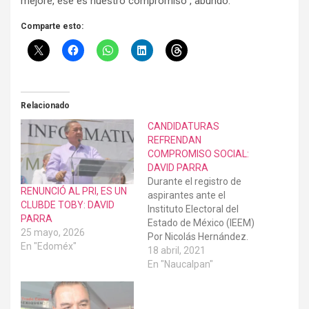
mejore, ese es nuestro compromiso”, abundó.
Comparte esto:
Relacionado
CANDIDATURAS
REFRENDAN
COMPROMISO SOCIAL:
DAVID PARRA
Durante el registro de
RENUNCIÓ AL PRI, ES UN
aspirantes ante el
CLUBDE TOBY: DAVID
Instituto Electoral del
PARRA
Estado de México (IEEM)
25 mayo, 2026
Por Nicolás Hernández.
En "Edoméx"
Valle de México.-. En el
18 abril, 2021
Revolucionario
En "Naucalpan"
Institucional se quedan
los mejores cuadros y los
verdaderos priistas de