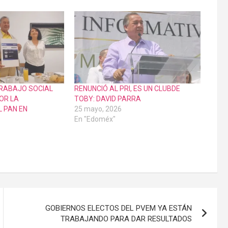
TRABAJO SOCIAL
RENUNCIÓ AL PRI, ES UN CLUBDE
OR LA
TOBY: DAVID PARRA
L PAN EN
25 mayo, 2026
En "Edoméx"
GOBIERNOS ELECTOS DEL PVEM YA ESTÁN
TRABAJANDO PARA DAR RESULTADOS