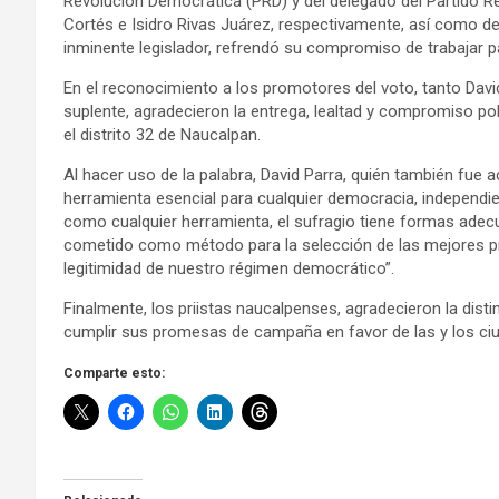
Revolución Democrática (PRD) y del delegado del Partido Rev
Cortés e Isidro Rivas Juárez, respectivamente, así como d
inminente legislador, refrendó su compromiso de trabajar p
En el reconocimiento a los promotores del voto, tanto Dav
suplente, agradecieron la entrega, lealtad y compromiso pol
el distrito 32 de Naucalpan.
Al hacer uso de la palabra, David Parra, quién también fue
herramienta esencial para cualquier democracia, independi
como cualquier herramienta, el sufragio tiene formas adec
cometido como método para la selección de las mejores p
legitimidad de nuestro régimen democrático”.
Finalmente, los priistas naucalpenses, agradecieron la disti
cumplir sus promesas de campaña en favor de las y los ciu
Comparte esto: