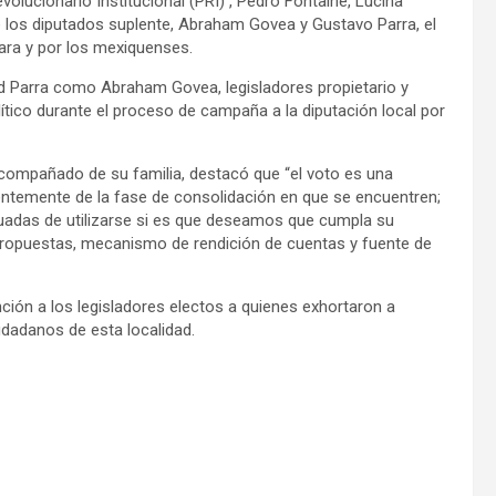
olucionario Institucional (PRI) , Pedro Fontaine, Lucina
e los diputados suplente, Abraham Govea y Gustavo Parra, el
ara y por los mexiquenses.
id Parra como Abraham Govea, legisladores propietario y
ítico durante el proceso de campaña a la diputación local por
 acompañado de su familia, destacó que “el voto es una
entemente de la fase de consolidación en que se encuentren;
uadas de utilizarse si es que deseamos que cumpla su
ropuestas, mecanismo de rendición de cuentas y fuente de
nción a los legisladores electos a quienes exhortaron a
dadanos de esta localidad.