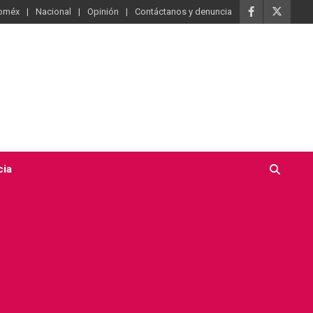
oméx
Nacional
Opinión
Contáctanos y denuncia
cia