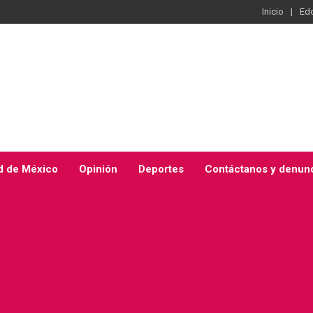
Inicio
Ed
d de México
Opinión
Deportes
Contáctanos y denun