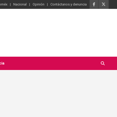
oméx
Nacional
Opinión
Contáctanos y denuncia
cia