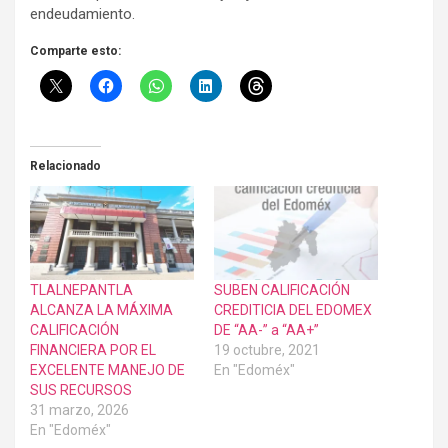
endeudamiento.
Comparte esto:
Relacionado
TLALNEPANTLA
SUBEN CALIFICACIÓN
ALCANZA LA MÁXIMA
CREDITICIA DEL EDOMEX
CALIFICACIÓN
DE “AA-” a “AA+”
FINANCIERA POR EL
19 octubre, 2021
EXCELENTE MANEJO DE
En "Edoméx"
SUS RECURSOS
31 marzo, 2026
En "Edoméx"