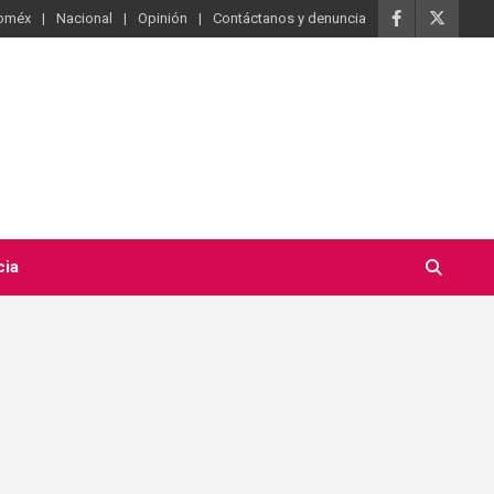
oméx
Nacional
Opinión
Contáctanos y denuncia
cia