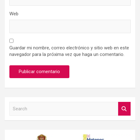
Web
Guardar mi nombre, correo electrónico y sitio web en este
navegador para la próxima vez que haga un comentario.
S
e
a
r
c
h