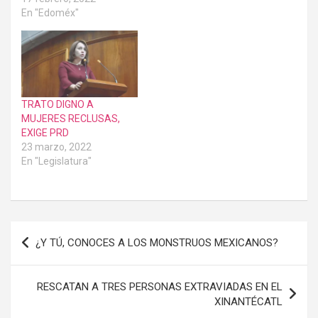
interior de los reclusorios
En "Edoméx"
de la entidad
Nezahualcóyotl, Méx, 30
de enero de 2022.-Ante
las denuncias de
agresiones a internos del
Penal Neza-Bordo por
negarse a…
TRATO DIGNO A
MUJERES RECLUSAS,
EXIGE PRD
23 marzo, 2022
En "Legislatura"
Navegación
¿Y TÚ, CONOCES A LOS MONSTRUOS MEXICANOS?
de
entradas
RESCATAN A TRES PERSONAS EXTRAVIADAS EN EL
XINANTÉCATL