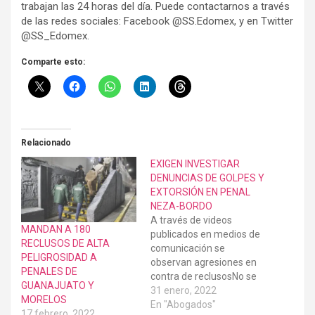
trabajan las 24 horas del día. Puede contactarnos a través
de las redes sociales: Facebook @SS.Edomex, y en Twitter
@SS_Edomex.
Comparte esto:
Relacionado
EXIGEN INVESTIGAR
DENUNCIAS DE GOLPES Y
EXTORSIÓN EN PENAL
NEZA-BORDO
A través de videos
MANDAN A 180
publicados en medios de
RECLUSOS DE ALTA
comunicación se
PELIGROSIDAD A
observan agresiones en
PENALES DE
contra de reclusosNo se
GUANAJUATO Y
puede permitir la creación
31 enero, 2022
MORELOS
de autogobiernos al
En "Abogados"
17 febrero, 2022