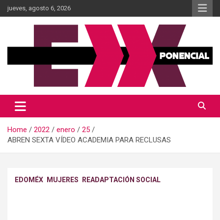
Skip
jueves, agosto 6, 2026
to
content
Información al momento
Diario Xponencial Mx
Home
2022
enero
25
ABREN SEXTA VÍDEO ACADEMIA PARA RECLUSAS
EDOMÉX
MUJERES
READAPTACIÓN SOCIAL