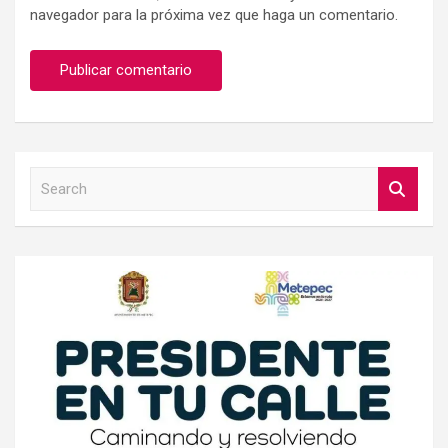
navegador para la próxima vez que haga un comentario.
S
e
a
r
c
h