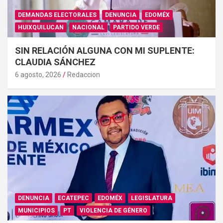
DEMANDAS ELECTORALES
DENUNCIA
EDOMÉX
HUIXQUILUCAN
NACIONAL
PARTIDO VERDE
SIN RELACIÓN ALGUNA CON MI SUPLENTE:
CLAUDIA SÁNCHEZ
6 agosto, 2026
Redaccion
DENUNCIA
ECATEPEC
EDOMÉX
LEGISLATURA
MUNICIPIOS
PT
VIOLENCIA DE GÉNERO