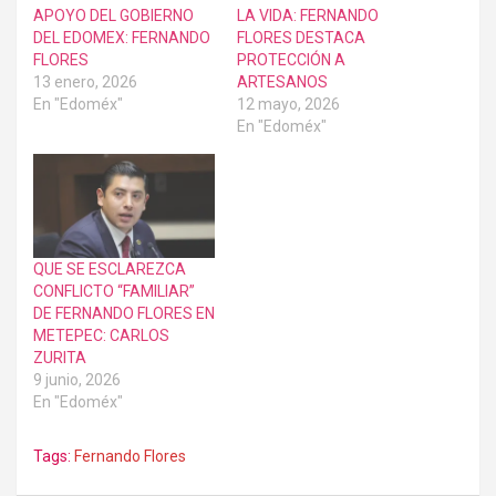
APOYO DEL GOBIERNO
LA VIDA: FERNANDO
DEL EDOMEX: FERNANDO
FLORES DESTACA
FLORES
PROTECCIÓN A
13 enero, 2026
ARTESANOS
En "Edoméx"
12 mayo, 2026
En "Edoméx"
QUE SE ESCLAREZCA
CONFLICTO “FAMILIAR”
DE FERNANDO FLORES EN
METEPEC: CARLOS
ZURITA
9 junio, 2026
En "Edoméx"
Tags:
Fernando Flores