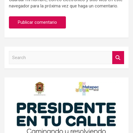
navegador para la próxima vez que haga un comentario.
S
e
a
r
c
h