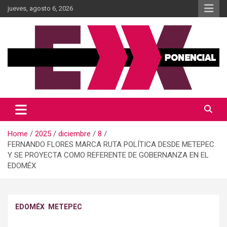
Skip
jueves, agosto 6, 2026
to
content
Información al momento
Diario Xponencial Mx
Home
2025
diciembre
8
FERNANDO FLORES MARCA RUTA POLÍTICA DESDE METEPEC
Y SE PROYECTA COMO REFERENTE DE GOBERNANZA EN EL
EDOMÉX
EDOMÉX
METEPEC