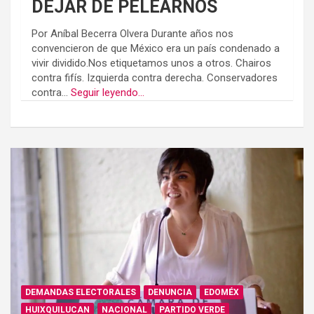
DEJAR DE PELEARNOS
Por Aníbal Becerra Olvera Durante años nos
convencieron de que México era un país condenado a
vivir dividido.Nos etiquetamos unos a otros. Chairos
contra fifís. Izquierda contra derecha. Conservadores
contra...
Seguir leyendo...
DEMANDAS ELECTORALES
DENUNCIA
EDOMÉX
HUIXQUILUCAN
NACIONAL
PARTIDO VERDE