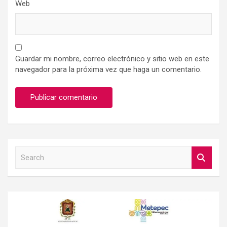
Web
Guardar mi nombre, correo electrónico y sitio web en este
navegador para la próxima vez que haga un comentario.
S
e
a
r
c
h