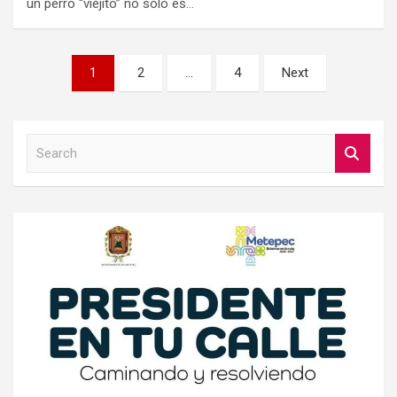
un perro “viejito” no solo es…
Paginación
1
2
…
4
Next
de
entradas
S
e
a
r
c
h