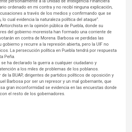
nté personalmente a la Unidad de Inteligencia Financiera
io ordenado en mi contra y no recibí ninguna explicación,
 acusaciones a través de los medios y confirmando que se
lo cual evidencia la naturaleza política del ataque”.
ntorchista en la opinión pública de Puebla, donde su
ulares del gobierno morenista han formado una corriente de
votarán en contra de Morena. Barbosa ve perdidas las
obierno y recurre a la represión abierta, pero la UIF no
ticos. La persecución política en Puebla tendrá por respuesta
ta Peña.
 se ha declarado la guerra a cualquier ciudadano y
atención a los miles de problemas de los poblanos.
 de la BUAP, dirigentes de partidos políticos de oposición y
uel Barbosa por ser un represor y un mal gobernante, que
l. Esa gran inconformidad se evidencia en las encuestas donde
con el resto de los gobernadores.