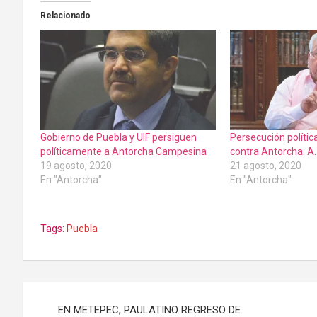
Relacionado
Gobierno de Puebla y UIF persiguen
Persecución polític
políticamente a Antorcha Campesina
contra Antorcha: A
19 agosto, 2020
21 agosto, 2020
En "Antorcha"
En "Antorcha"
Tags:
Puebla
Navegación
EN METEPEC, PAULATINO REGRESO DE