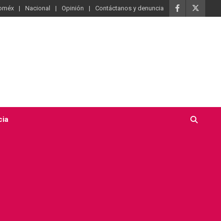
oméx
Nacional
Opinión
Contáctanos y denuncia
cia