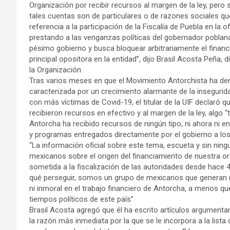
Organización por recibir recursos al margen de la ley, pero
tales cuentas son de particulares o de razones sociales que 
referencia a la participación de la Fiscalía de Puebla en la 
prestando a las venganzas políticas del gobernador poblan
pésimo gobierno y busca bloquear arbitrariamente el financ
principal opositora en la entidad”, dijo Brasil Acosta Peña, 
la Organización.
Tras varios meses en que el Movimiento Antorchista ha den
caracterizada por un crecimiento alarmante de la insegurid
con más víctimas de Covid-19, el titular de la UIF declaró 
recibieron recursos en efectivo y al margen de la ley, algo 
Antorcha ha recibido recursos de ningún tipo, ni ahora ni
y programas entregados directamente por el gobierno a los
“La información oficial sobre este tema, escueta y sin ningu
mexicanos sobre el origen del financiamiento de nuestra org
sometida a la fiscalización de las autoridades desde hac
qué perseguir, somos un grupo de mexicanos que generan rec
ni inmoral en el trabajo financiero de Antorcha, a menos q
tiempos políticos de este país”
Brasil Acosta agregó que él ha escrito artículos argumenta
la razón más inmediata por la que se le incorpora a la list