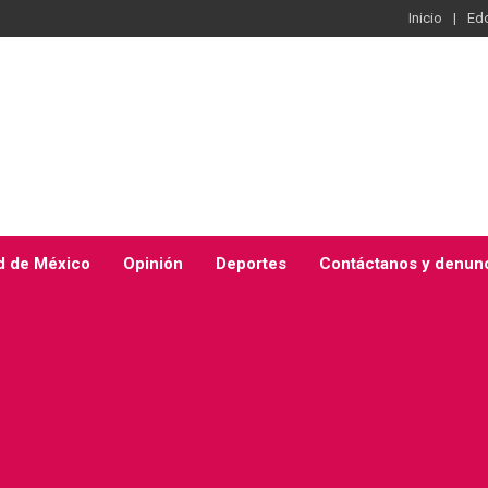
Inicio
Ed
d de México
Opinión
Deportes
Contáctanos y denun