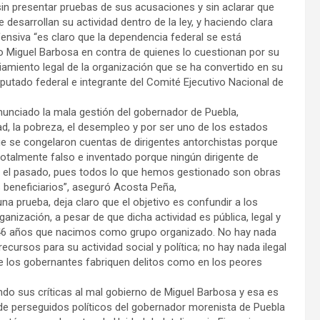
 sin presentar pruebas de sus acusaciones y sin aclarar que
desarrollan su actividad dentro de la ley, y haciendo clara
ofensiva “es claro que la dependencia federal se está
o Miguel Barbosa en contra de quienes lo cuestionan por su
iamiento legal de la organización que se ha convertido en su
diputado federal e integrante del Comité Ejecutivo Nacional de
unciado la mala gestión del gobernador de Puebla,
ad, la pobreza, el desempleo y por ser uno de los estados
que se congelaron cuentas de dirigentes antorchistas porque
“totalmente falso e inventado porque ningún dirigente de
 en el pasado, pues todos lo que hemos gestionado son obras
 beneficiarios”, aseguró Acosta Peña,
na prueba, deja claro que el objetivo es confundir a los
anización, a pesar de que dicha actividad es pública, legal y
e 46 años que nacimos como grupo organizado. No hay nada
ursos para su actividad social y política; no hay nada ilegal
ue los gobernantes fabriquen delitos como en los peores
ndo sus críticas al mal gobierno de Miguel Barbosa y esa es
a de perseguidos políticos del gobernador morenista de Puebla