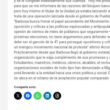
y se le congelan indebidamente sus cuentas. “Hoy me prese
para que se me informara de las razones del bloqueo bancar
pero hoy mismo el titular de la Unidad ya estaba lanzando
trata de una operación lanzada desde el gobierno de Puebla, 
“Barbosa busca frenar el papel ascendente del Movimiento A
oposición y críticas a las políticas equivocadas y antipop
opinión de cientos de miles de poblanos que seguramente 
próximas elecciones, no tiene argumentos para defender su g
debe ser el garrote de la 4T para perseguir opositores y crí
un enérgico movimiento nacional de protesta” afirmó Acos
Prácticamente desde que Barbosa llegó al gobierno estatal,
organización que le exija cumplimiento de sus promesas y 
Estudiantes, maestros, médicos, obreros, alcaldes, el rector
organizaciones sociales de todo tipo han denunciado a Mig
está llevando a la entidad hacia una crisis política y socia
se ubica en el sótano de la aceptación popular comparado 
Comparte esto: