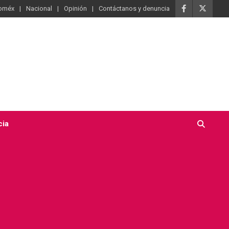
oméx
Nacional
Opinión
Contáctanos y denuncia
cia