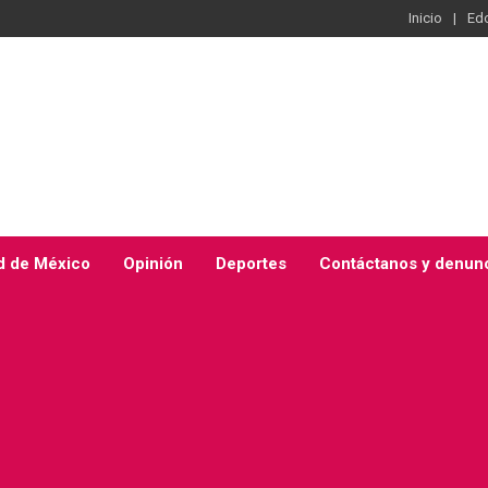
Inicio
Ed
d de México
Opinión
Deportes
Contáctanos y denun