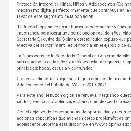
Protección Integral de Niñas, Niños y Adolescentes (Sipinn
mecanismo digital perfecto rmanente que contribuye en la c
favor de este segmento de la población.
“El Buzón Siopinna es un instrumento permanente y único a 
importancia para lograr una participación real de niñas, ni
Secretaria Ejecutiva del Sipinna estatal, quien expuso que 
efectiva del sector infantil es primordial en el ejercicio de 
La funcionaria de la Secretaría General de Gobierno detall
participaciones de la niñez y adolescencia mexiquense resp
principales: hogar, escuela y comunidad.
Con estas directrices, dijo, se integraron líneas de acción 
Adolescentes del Estado de México 2019-2021.
Para este año, el buzón digital se renueva, integrando cue
sector joven como violencia, embarazo adolescente, trabajo 
Con el objetivo de detectar áreas de oportunidad y recomen
acciones específicas que atiendan estas problemáticas en be
adolescente Siopinna está disponible en www.siopinna.ed