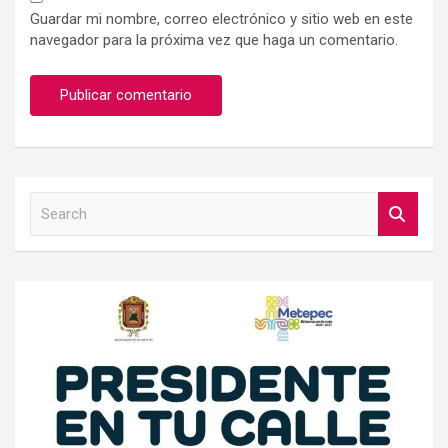
Guardar mi nombre, correo electrónico y sitio web en este
navegador para la próxima vez que haga un comentario.
S
e
a
r
c
h