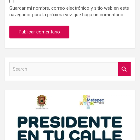
Guardar mi nombre, correo electrónico y sitio web en este
navegador para la próxima vez que haga un comentario.
S
e
a
r
c
h