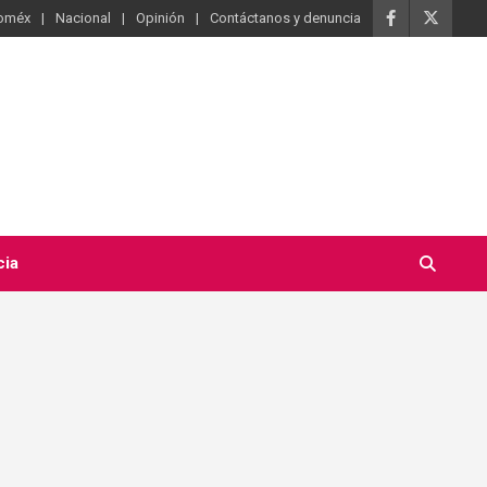
oméx
Nacional
Opinión
Contáctanos y denuncia
cia