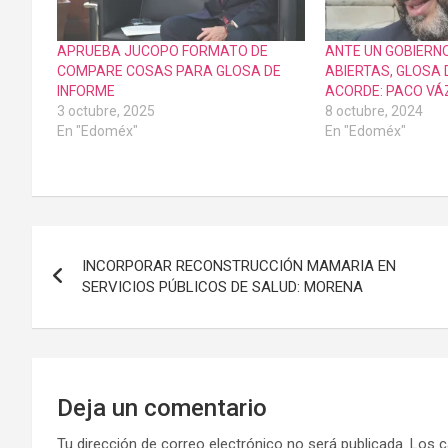
APRUEBA JUCOPO FORMATO DE
ANTE UN GOBIERN
COMPARE COSAS PARA GLOSA DE
ABIERTAS, GLOSA 
INFORME
ACORDE: PACO V
3 octubre, 2025
8 octubre, 2024
En "Edoméx"
En "Edoméx"
Navegación
INCORPORAR RECONSTRUCCIÓN MAMARIA EN
de
SERVICIOS PÚBLICOS DE SALUD: MORENA
entradas
Deja un comentario
Tu dirección de correo electrónico no será publicada.
Los c