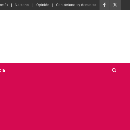
oméx
Nacional
Opinión
Contáctanos y denuncia
cia