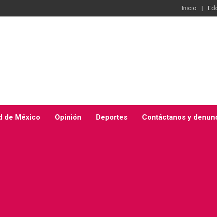
Inicio
Ed
d de México
Opinión
Deportes
Contáctanos y denun