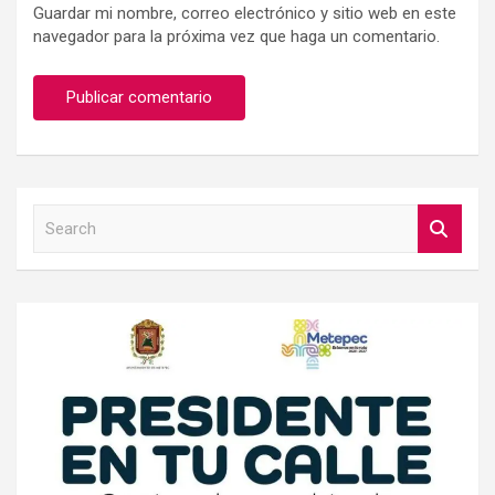
Guardar mi nombre, correo electrónico y sitio web en este
navegador para la próxima vez que haga un comentario.
S
e
a
r
c
h