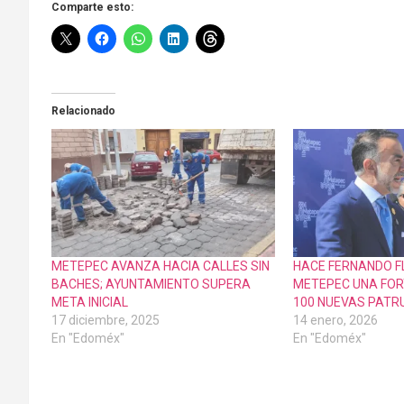
Comparte esto:
Relacionado
METEPEC AVANZA HACIA CALLES SIN
HACE FERNANDO F
BACHES; AYUNTAMIENTO SUPERA
METEPEC UNA FOR
META INICIAL
100 NUEVAS PATR
17 diciembre, 2025
14 enero, 2026
En "Edoméx"
En "Edoméx"