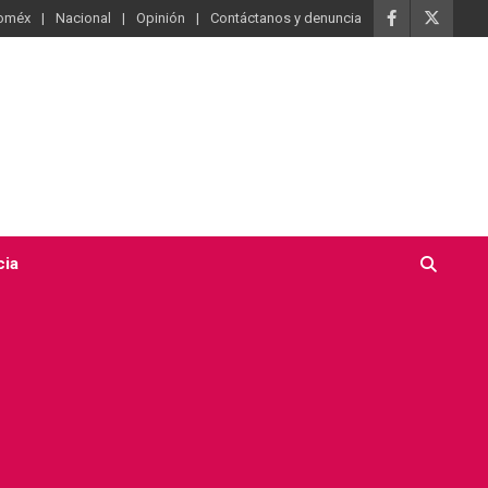
oméx
Nacional
Opinión
Contáctanos y denuncia
cia