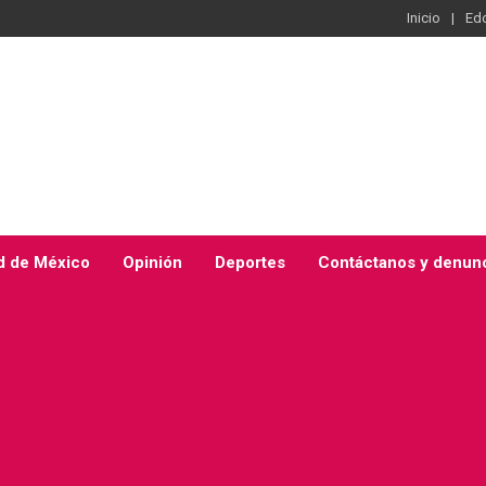
Inicio
Ed
d de México
Opinión
Deportes
Contáctanos y denun