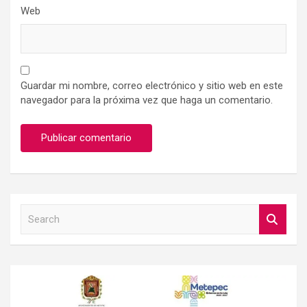
Web
Guardar mi nombre, correo electrónico y sitio web en este
navegador para la próxima vez que haga un comentario.
S
e
a
r
c
h