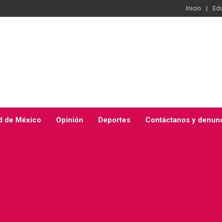
Inicio
Ed
d de México
Opinión
Deportes
Contáctanos y denun