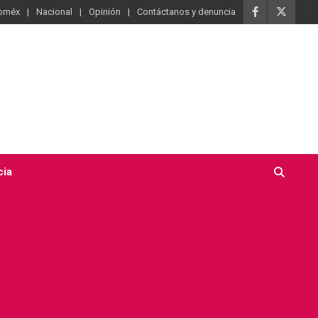
oméx
Nacional
Opinión
Contáctanos y denuncia
cia