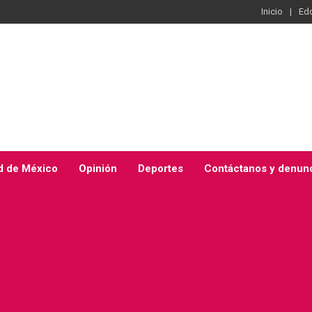
Inicio
Ed
d de México
Opinión
Deportes
Contáctanos y denun