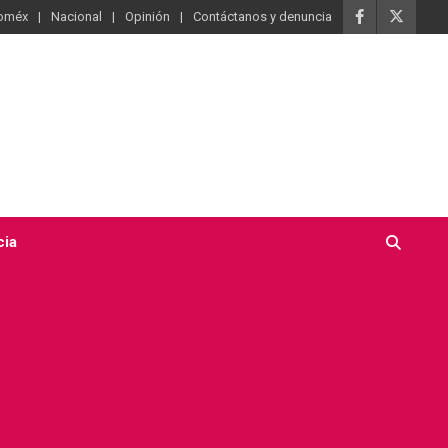
oméx
Nacional
Opinión
Contáctanos y denuncia
cia