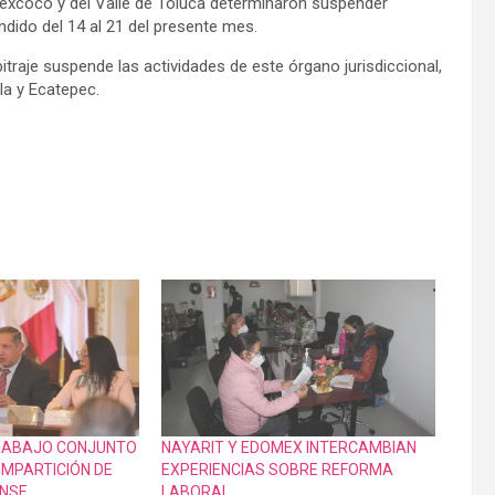
-Texcoco y del Valle de Toluca determinaron suspender
dido del 14 al 21 del presente mes.
rbitraje suspende las actividades de este órgano jurisdiccional,
la y Ecatepec.
TRABAJO CONJUNTO
NAYARIT Y EDOMEX INTERCAMBIAN
IMPARTICIÓN DE
EXPERIENCIAS SOBRE REFORMA
ENSE
LABORAL