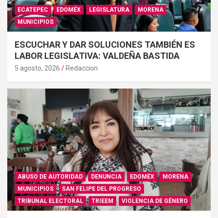
ECATEPEC
EDOMÉX
LEGISLATURA
MORENA
MUNICIPIOS
ESCUCHAR Y DAR SOLUCIONES TAMBIÉN ES
LABOR LEGISLATIVA: VALDEÑA BASTIDA
5 agosto, 2026
Redaccion
ABUSO DE AUTORIDAD
DENUNCIA
EDOMÉX
MORENA
MUNICIPIOS
SAN FELIPE DEL PROGRESO
TRIBUNAL ELECTORAL
TRIEEM
VIOLENCIA DE GÉNERO