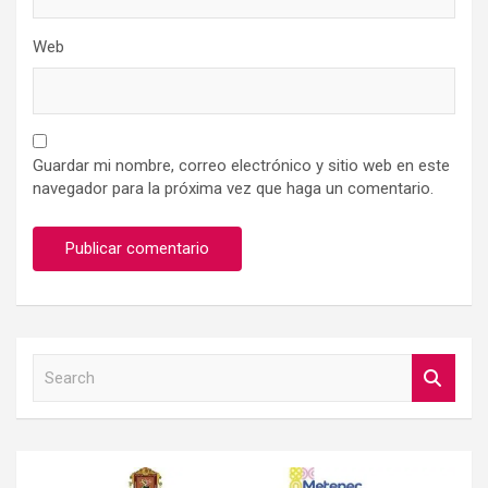
Web
Guardar mi nombre, correo electrónico y sitio web en este
navegador para la próxima vez que haga un comentario.
S
e
a
r
c
h