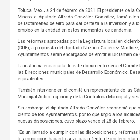
Toluca, Méx.., a 24 de febrero de 2021. El presidente de la
Minero, el diputado Alfredo González González, llamó a lo
de Dictámenes de Giro para dar certeza a la inversión y a l
empleo en la entidad en estos momentos de pandemia.
Las reformas aprobadas por la Legislatura local en diciemb
(DUF), a propuesta del diputado Nazario Gutiérrez Martínez,
Ayuntamientos serán encargados de emitir el Dictamen de 
La instancia encargada de este documento será el Comité Mu
las Direcciones municipales de Desarrollo Económico, Desarr
equivalentes.
También interviene en el comité un representante de las C
Municipal Anticorrupción y de la Contraloría Municipal y será
Sin embargo, el diputado Alfredo González reconoció que 
ciento de los Ayuntamientos, por lo que urgió a los alcald
nuevas disposiciones, cuyo plazo vence el 28 de febrero.
“Es un llamado a cumplir con las disposiciones y reformas 
los municipios hagan lo suyo para efecto de implementar e