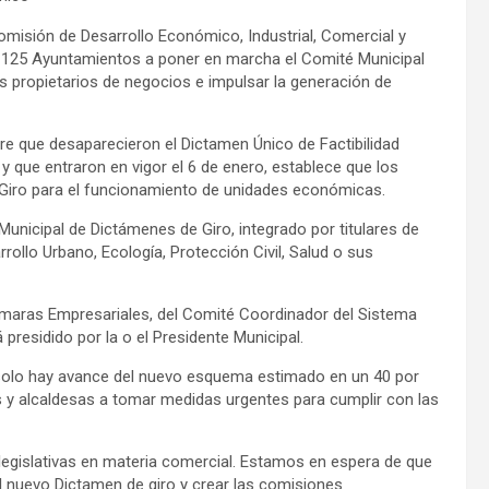
 Comisión de Desarrollo Económico, Industrial, Comercial y
s 125 Ayuntamientos a poner en marcha el Comité Municipal
os propietarios de negocios e impulsar la generación de
re que desaparecieron el Dictamen Único de Factibilidad
 y que entraron en vigor el 6 de enero, establece que los
Giro para el funcionamiento de unidades económicas.
nicipal de Dictámenes de Giro, integrado por titulares de
ollo Urbano, Ecología, Protección Civil, Salud o sus
ámaras Empresariales, del Comité Coordinador del Sistema
 presidido por la o el Presidente Municipal.
solo hay avance del nuevo esquema estimado en un 40 por
es y alcaldesas a tomar medidas urgentes para cumplir con las
legislativas en materia comercial. Estamos en espera de que
l nuevo Dictamen de giro y crear las comisiones