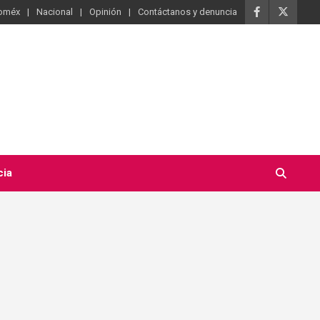
oméx
Nacional
Opinión
Contáctanos y denuncia
cia