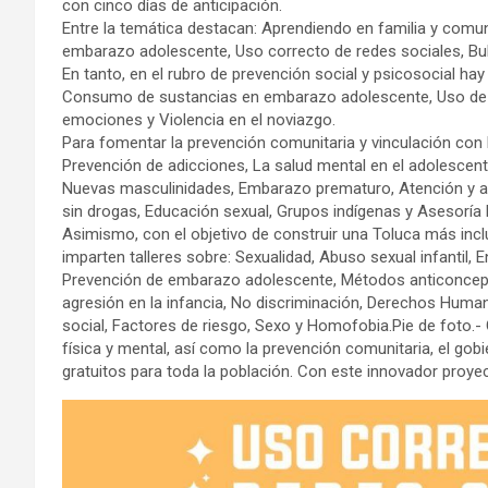
con cinco días de anticipación.
Entre la temática destacan: Aprendiendo en familia y comun
embarazo adolescente, Uso correcto de redes sociales, Bull
En tanto, en el rubro de prevención social y psicosocial hay
Consumo de sustancias en embarazo adolescente, Uso de re
emociones y Violencia en el noviazgo.
Para fomentar la prevención comunitaria y vinculación con l
Prevención de adicciones, La salud mental en el adolescente
Nuevas masculinidades, Embarazo prematuro, Atención y ap
sin drogas, Educación sexual, Grupos indígenas y Asesoría l
Asimismo, con el objetivo de construir una Toluca más incl
imparten talleres sobre: Sexualidad, Abuso sexual infantil,
Prevención de embarazo adolescente, Métodos anticonceptiv
agresión en la infancia, No discriminación, Derechos Humano
social, Factores de riesgo, Sexo y Homofobia.Pie de foto.- C
física y mental, así como la prevención comunitaria, el gobi
gratuitos para toda la población. Con este innovador proye