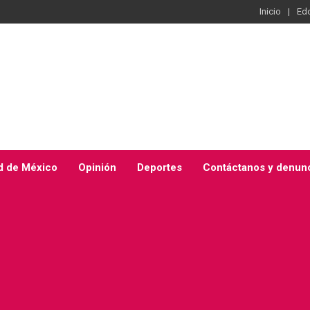
Inicio
Ed
d de México
Opinión
Deportes
Contáctanos y denun