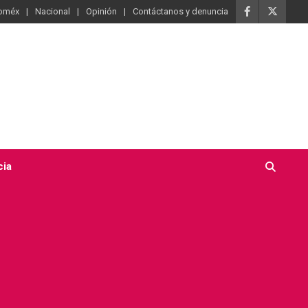
oméx
Nacional
Opinión
Contáctanos y denuncia
cia