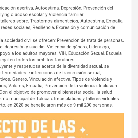
icación asertiva, Autoestima, Depresión, Prevención del
ying o acoso escolar y Violencia familiar.
 talleres sobre: Trastornos alimenticios, Autoestima, Empatía,
des sociales, Resiliencia, Expresión y comunicación de
a sociedad civil se ofrecen: Prevención de trata de personas,
: depresión y suicidio, Violencia de género, Liderazgo,
oyo a los adultos mayores, VIH, Educación Sexual, Escuela
egal en todos los ámbitos familiares.
uyente y respetuosa acerca de la diversidad sexual, se
 Enfermedades e infecciones de transmisión sexual,
os, Género, Vinculación afectiva, Tipos de violencia y
s, Valores, Empatía, Prevención de la violencia, Inclusión
on el objetivo de promover el bienestar social, la salud
erno municipal de Toluca ofrece pláticas y talleres virtuales
cto, en 2020 se beneficiaron más de 9 mil 200 personas.