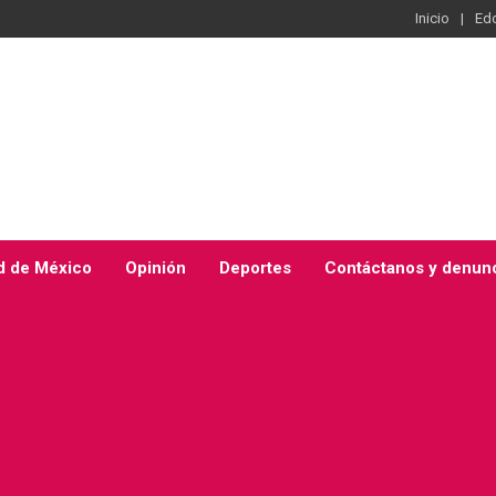
Inicio
Ed
d de México
Opinión
Deportes
Contáctanos y denun