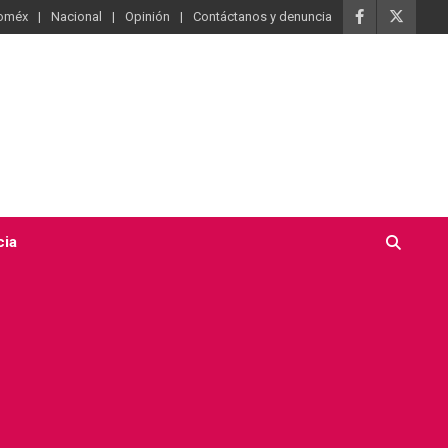
oméx
Nacional
Opinión
Contáctanos y denuncia
cia