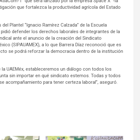
/AtlaCom-1” que será lanzado por la empresa Space X -la
igación que fortalezca la productividad agrícola del Estado
 del Plantel “Ignacio Ramírez Calzada” de la Escuela
idió defender los derechos laborales de integrantes de la
ical ante el anuncio de la creación del Sindicato
éxico (SIPAUAMEX), a lo que Barrera Díaz reconoció que es
ecto se podrá reforzar la democracia dentro de la institución
 de la UAEMéx, estableceremos un diálogo con todos los
ta sin importar en qué sindicato estemos. Todas y todos
se acompañamiento para tener certeza laboral”, aseguró.