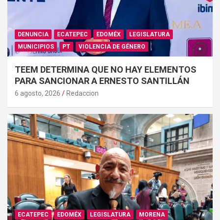
DENUNCIA
ECATEPEC
EDOMÉX
LEGISLATURA
MUNICIPIOS
PT
VIOLENCIA DE GÉNERO
TEEM DETERMINA QUE NO HAY ELEMENTOS
PARA SANCIONAR A ERNESTO SANTILLÁN
6 agosto, 2026
Redaccion
ECATEPEC
EDOMÉX
LEGISLATURA
MORENA