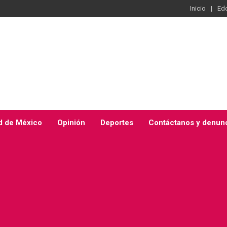
Inicio
Ed
d de México
Opinión
Deportes
Contáctanos y denun