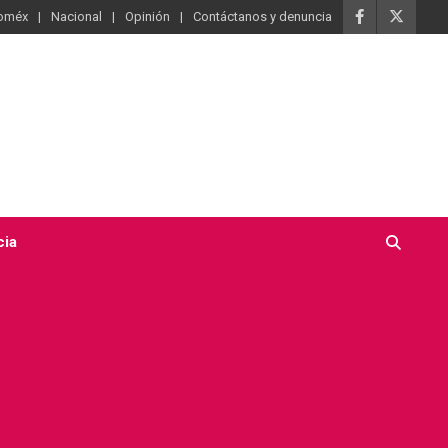
oméx
Nacional
Opinión
Contáctanos y denuncia
cia