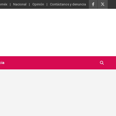
oméx
Nacional
Opinión
Contáctanos y denuncia
cia