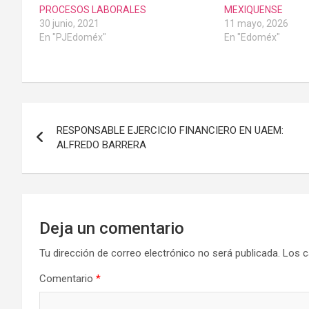
PROCESOS LABORALES
MEXIQUENSE
30 junio, 2021
11 mayo, 2026
En "PJEdoméx"
En "Edoméx"
Navegación
RESPONSABLE EJERCICIO FINANCIERO EN UAEM:
de
ALFREDO BARRERA
entradas
Deja un comentario
Tu dirección de correo electrónico no será publicada.
Los c
Comentario
*