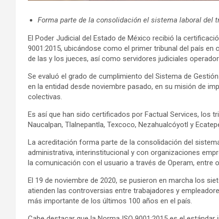
Forma parte de la consolidación el sistema laboral del 
El Poder Judicial del Estado de México recibió la certificac
9001:2015, ubicándose como el primer tribunal del país en c
de las y los jueces, así como servidores judiciales operado
Se evaluó el grado de cumplimiento del Sistema de Gestión d
en la entidad desde noviembre pasado, en su misión de impar
colectivas.
Es así que han sido certificados por Factual Services, los 
Naucalpan, Tlalnepantla, Texcoco, Nezahualcóyotl y Ecatepec
La acreditación forma parte de la consolidación del sistema
administrativa, interinstitucional y con organizaciones empre
la comunicación con el usuario a través de Operam, entre o
El 19 de noviembre de 2020, se pusieron en marcha los siet
atienden las controversias entre trabajadores y empleadore
más importante de los últimos 100 años en el país.
Cabe destacar que la Norma ISO 9001:2015 es el estándar in