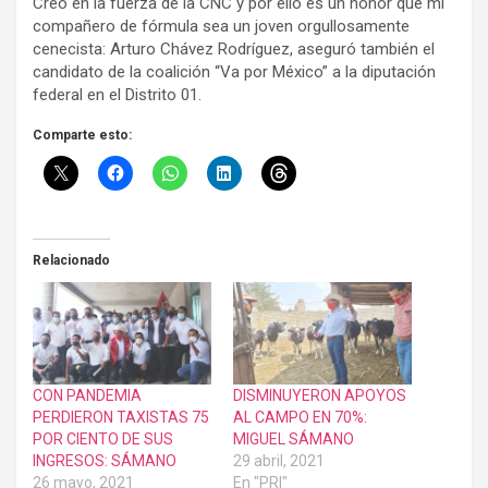
Creo en la fuerza de la CNC y por ello es un honor que mi
compañero de fórmula sea un joven orgullosamente
cenecista: Arturo Chávez Rodríguez, aseguró también el
candidato de la coalición “Va por México” a la diputación
federal en el Distrito 01.
Comparte esto:
Relacionado
CON PANDEMIA
DISMINUYERON APOYOS
PERDIERON TAXISTAS 75
AL CAMPO EN 70%:
POR CIENTO DE SUS
MIGUEL SÁMANO
INGRESOS: SÁMANO
29 abril, 2021
26 mayo, 2021
En "PRI"