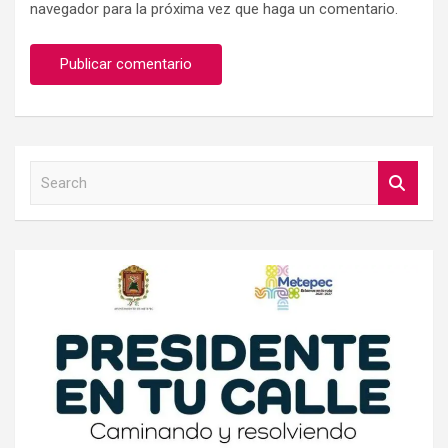
navegador para la próxima vez que haga un comentario.
S
e
a
r
c
h